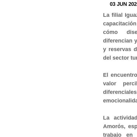
03 JUN 202
La filial Ig
capacitació
cómo dise
diferencian 
y reservas 
del sector tur
El encuentro
valor per
diferencial
emocionalidad
La activid
Amorós, esp
trabajo en