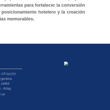
rramientas para fortalecer la conversión
l posicionamiento hotelero y la creación
cias memorables.
- CP (1070)
rgentina
9- 0686
2 - 8619
m.ar