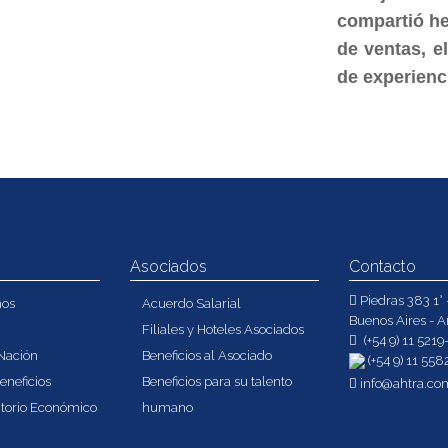
compartió he
de ventas, e
de experien
Asociados
Contacto
Piedras 383 1° 
mos
Acuerdo Salarial
Buenos Aires - A
Filiales y Hoteles Asociados
(+54 9) 11 521
Nación
Beneficios al Asociado
(+54 9) 11 558
eneficios
Beneficios para su talento
info@ahtra.co
torio Económico
humano