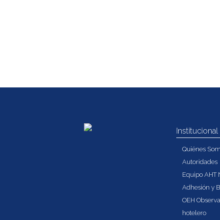
Institucional
Quiénes So
Autoridades
Equipo AHT 
Adhesión y B
OEH Observa
hotelero